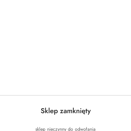
OPIS PRODUKTU
OPINIE (0)
ZADAJ PYTANIE
Sklep zamknięty
boksu.
liuretanu, co zapewnia wytrzymałość i solidność.
sklep nieczynny do odwołania