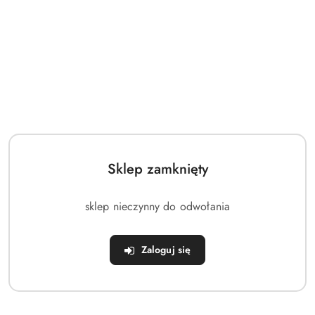
Treść
*
*
Oświadczam, że zapoznałem się z
Polityką prywatności
Sklep zamknięty
Wyślij
sklep nieczynny do odwołania
Zaloguj się