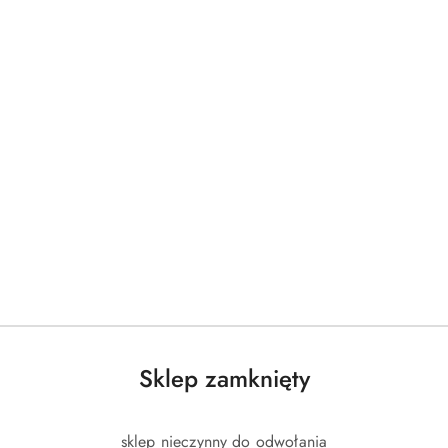
Produkty
Produkty
Polecane
Podobne produkty
o
o
statusie:
statusie:
Sklep zamknięty
sklep nieczynny do odwołania