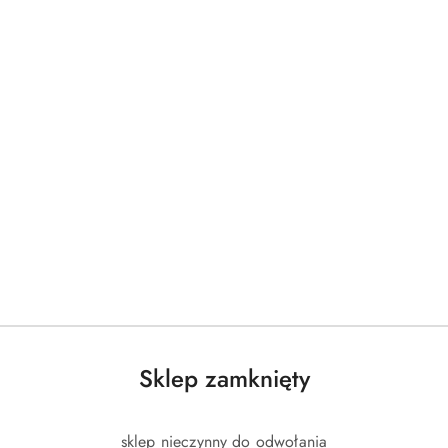
Produkty
Produkty
Polecane
Podobne produkty
o
o
statusie:
statusie:
Sklep zamknięty
sklep nieczynny do odwołania