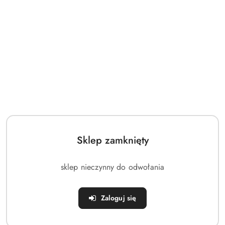
dni
przed
obniżką
Sklep zamknięty
sklep nieczynny do odwołania
Zaloguj się