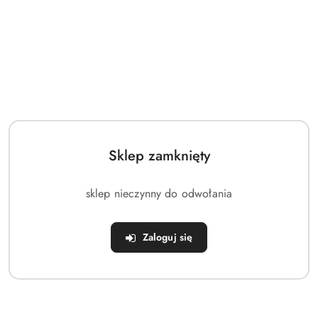
⭐
Zawory bezpieczeństwa
⭐ Zawór spustowy
⭐ W zestawie: 2 x okulary do nurkowania 3D, kryształy do ​​
gry i łatki naprawcze
Dodatkowo:
Sklep zamknięty
⭐ Wymiary po nadmuchaniu: 262 x 157 x 51 cm
⭐ Rozmiar bez nadmuchania: 248 x 163 cm
sklep nieczynny do odwołania
⭐
Pojemność wodna: 778 litrów
Zaloguj się
⭐
Wymiary opakowania: 40,5 x 41 x 34 cm