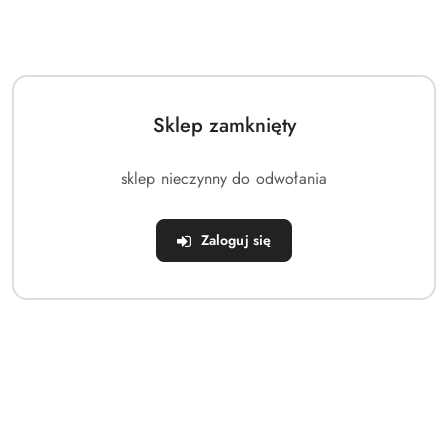
Waga posiada czytelną podziałkę od 0 do 12 kg, co 10 g.
Widoczne oznaczenia wagi są co 100 g. Jednostka miary to
g i kg.
✅ WYGODNE UŻYTKOWANIE
Sklep zamknięty
Waga posiada zdejmowaną misę, która jest poręczna. Miskę
sklep nieczynny do odwołania
można zastąpić innym pojemnikiem.
✅ PRZYDATNA
Zaloguj się
Waga jest przydatna w każdej kuchni. Tradycyjny mechanizm
pozwoli na precyzyjne odmierzenie potrzebnej ilości
produktów np. owoców, warzyw, produktów sypkich czy
mięsa.
Parametry:
⭐
Materiał:
metal