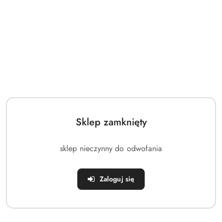
Dostępność
Wysyłka w ciągu:
48 godzin
i
Wyślij
Cena przesyłki:
0
dostawa
OPIS
INFORMACJE
OPINIE
ZADAJ
PRODUKTU
DOT.
(0)
PYTANIE
BEZPIECZEŃSTWA
Sklep zamknięty
Szybkowar ORION 7 l garnek ciśnieniowy PREMIUM z
sklep nieczynny do odwołania
automatycznym zamykaniem
parametry:
Szybkowar marki Orion z linii DRONE o pojemności 7
Zaloguj się
litrów.
Wykonany z wysokiej jakości stali nierdzewnej.
Szybkowar to specjalny garnek w którym gotujemy pod