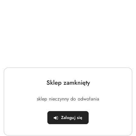
OPIS
INFORMACJE
OPINIE
ZADAJ
PRODUKTU
DOT.
(0)
PYTANIE
BEZPIECZEŃSTWA
CIŚNIENIOWY GARNEK DO GOTOWANIA SZYBKOWAR
3,5L
Najważniejsze informacje:
Sklep zamknięty
PRZYDATNY
- Szybkowar o pojemności 3,5 litrów.
Pomoże zaoszczędzić czas podczas przygotowywania
posiłków. Szybkowar ma wymiary 20 x 20 x 13,5 cm.
sklep nieczynny do odwołania
CIŚNIENIOWY
- Szybkowar to specjalny garnek w którym
gotujemy pod wysokim ciśnieniem. Z jego pomocą
Zaloguj się
przygotujemy zdrowe potrawy w dużo krótszym czasie.
Nadaje się do mycia w zmywarce do naczyń - bez pokrywy.