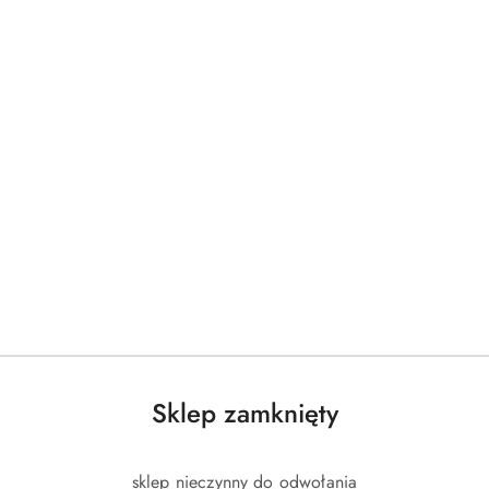
Produkty
Produkty
Polecane
Podobne produkty
o
o
statusie:
statusie:
Sklep zamknięty
sklep nieczynny do odwołania