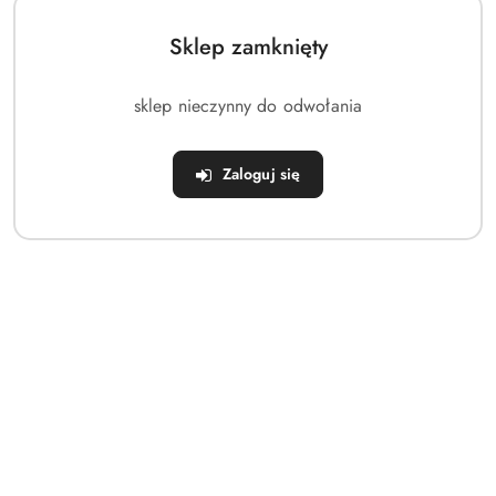
Sklep zamknięty
sklep nieczynny do odwołania
Zaloguj się
NAZWA
PROBEACH
PRODUCENTA:
(0)
Brak towaru