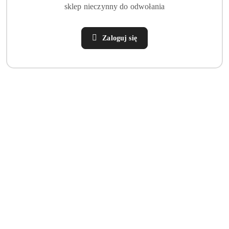
sklep nieczynny do odwołania
Zaloguj się
NAZWA
AMBIANCE
PRODUCENTA:
(0)
Parasol Plażowy Ogrodowy Stabilny Żółty