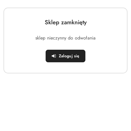
Sklep zamknięty
sklep nieczynny do odwołania
PRODUKT NIEDOSTĘPNY
PRODUKT NIEDOSTĘPNY
Stojak na Karmniki dla Ptaków
Suszarka XXL na Pranie
Zaloguj się
189 cm
Ubrania Biała Rozkładana
Solidna PROGARDEN 208
(0)
(0)
cm
119.16
177.81
Cena:
Cena: