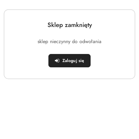
promocyjna:
cena
z
30
dni
Sklep zamknięty
przed
obniżką
sklep nieczynny do odwołania
Zaloguj się