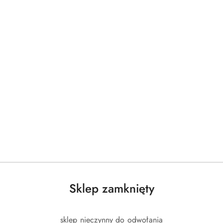
ający przenoszenie
zechowywania małego bagażu
5 psi)
 217 cm (3-częściowe)
mycz)
Sklep zamknięty
sklep nieczynny do odwołania