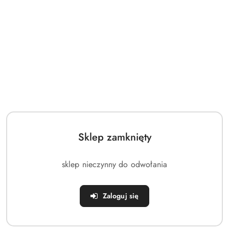
przed
obniżką
Sklep zamknięty
sklep nieczynny do odwołania
Zaloguj się