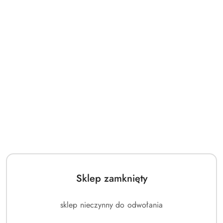
Sklep zamknięty
NAZWA
MASTER SPORT S.R.O.
PRODUCENTA:
sklep nieczynny do odwołania
(0)