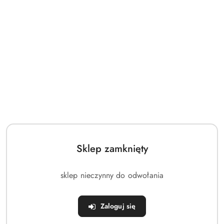
z
30
dni
przed
obniżką
Sklep zamknięty
sklep nieczynny do odwołania
Zaloguj się