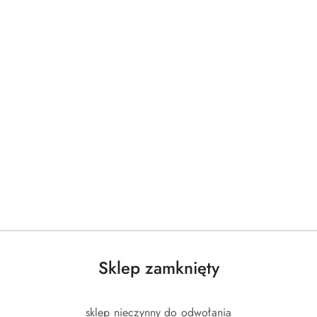
tać z zamka po instalacji
wo
- wysokiej jakości materiały gwarantują solidną k
ieć pewność, że Twoje mienie jest bezpieczne
ądz, elementy elektroniczne
(brak w zestawie)
ntaż wewnątrz pomieszczeń)
(aplikacja, odcisk palca, karta zbliżeniowa, klucz)
rta IC M1 13,56 MHz
dzonych kart: 100
Sklep zamknięty
ów palca: 100
i: 30-60 mm
sklep nieczynny do odwołania
mm