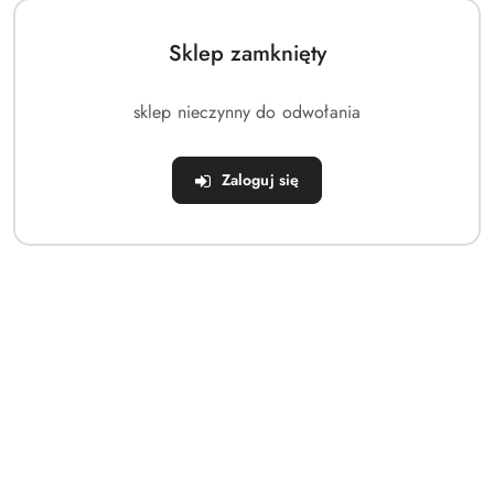
dni
przed
obniżką
Sklep zamknięty
sklep nieczynny do odwołania
Zaloguj się