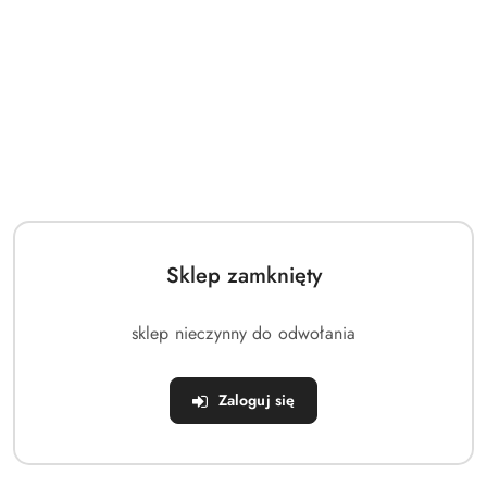
obniżką
Sklep zamknięty
sklep nieczynny do odwołania
Zaloguj się