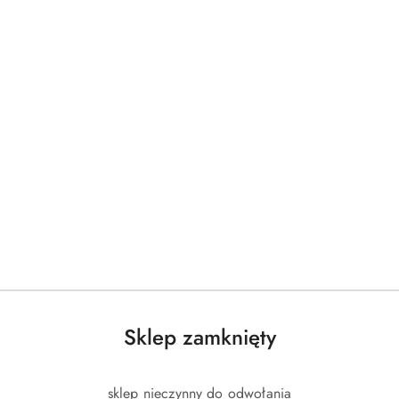
Produkty
Produkty
Polecane
Podobne produkty
o
o
statusie:
statusie:
Sklep zamknięty
sklep nieczynny do odwołania