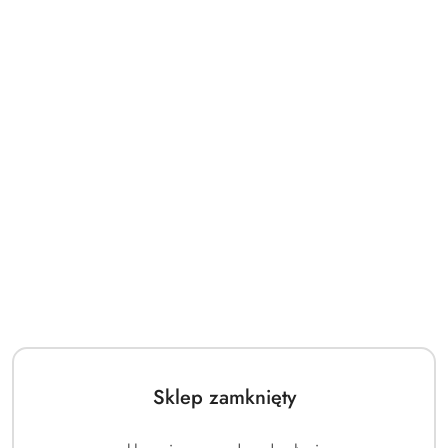
NAZWA
Sklep zamknięty
CARROMCO
PRODUCENTA:
(0)