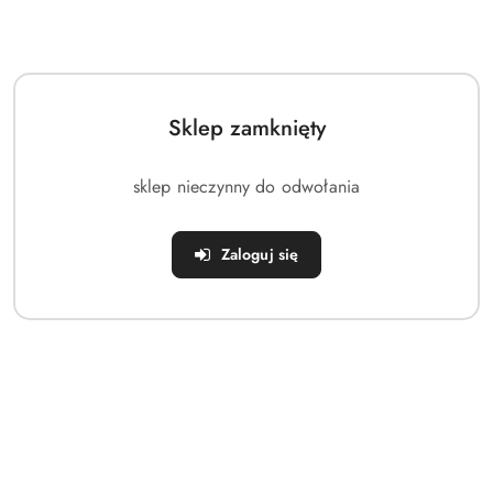
Sklep zamknięty
sklep nieczynny do odwołania
Zaloguj się
Produkt przykładowy: plecak Pako, Chilled Island Beige 18L