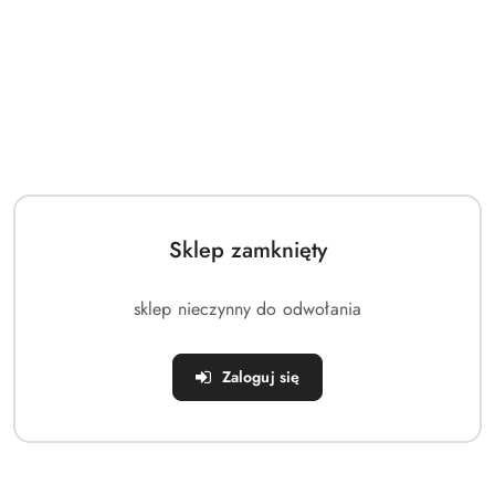
Wymiary tablicy: 110 x 75 cm
Materiał tablicy: Akryl
Stalowa obręcz o średnicy 45 cm
Grubość obręczy: 16 mm
Metalowe uchwyty mocujące
Odległość tablicy od ściany: 27 cm
Wymiary otworu montażowego: 20 x 9,5 cm, średnica
otworu: 10 mm
Waga ok. 10 kg
Sklep zamknięty
W skład kompletu wchodzi: tablica, obręcz, konstrukcja
mocująca do ściany, siatka, zestaw montażowy
sklep nieczynny do odwołania
Austriacka marka
SPARTAN sport
to producent wysokiej
jakości sprzętu sportowego. W szerokiej gamie swego
asortymentu firma posiada sprzęt do ćwiczeń siłowych, fitness,
Zaloguj się
sportów rekreacyjnych oraz turystyki.