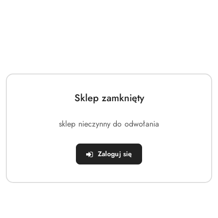
Sklep zamknięty
sklep nieczynny do odwołania
Zaloguj się
NAZWA
ORION
PRODUCENTA:
(0)
Szybkowar stalowy z automatycznym