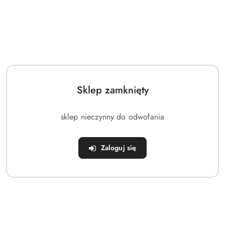
Zostaw telefon
Dostępność
Wysyłka w ciągu:
24 godziny
i
Wyślij
Cena przesyłki:
0
dostawa
Sklep zamknięty
OPIS PRODUKTU
OPINIE (0)
ZADAJ PYTANIE
sklep nieczynny do odwołania
Ścieżka Gimnastyczna Airtrack Pompowana
Zaloguj się
MASTER 400x150x20cm Mata (MAS-B869-black-
yellow)
Wejdź na wyższy poziom treningu i zadbaj o
maksymalne bezpieczeństwo podczas każdego
lądowania! Pompowana
mata gimnastyczna Airtrack