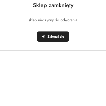
561.00
Sklep zamknięty
Cena:
sklep nieczynny do odwołania
Zaloguj się