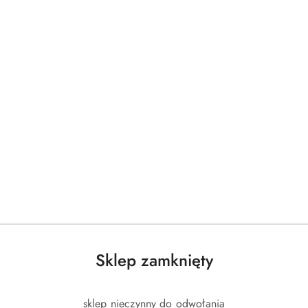
Produkty
Produkty
Polecane
Podobne produkty
o
o
statusie:
statusie:
Sklep zamknięty
sklep nieczynny do odwołania