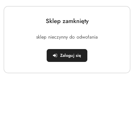
⭐ Waga roweru:
8,8 kg
⭐ Opakowanie:
Białe pudełko, wymiary 87 x 46 x 16 cm
Sklep zamknięty
⭐ Koła:
14 cali
sklep nieczynny do odwołania
Rower jest wyposażony w 14-calowe stalowe obręcze i
nadmuchiwane opony, zapewnia płynną jazdę na biegu
jałowym i oferuje bezpieczne zaślepki na kierownicy.
Zaloguj się
Jest wyposażony w przednie i tylne hamulce, a dla mniejszych
dzieci dodano koła balansowe. Posiada również poręczny
plastikowy kosz na kierownicy i uchwyt dla lalek umieszczony
pod siodełkiem.
Rower jest idealny dla dzieci o wzroście od 95 do 115 cm,
zwykle w wieku 4-5 lat, z regulacją wysokości siodełka od 47
cm do 58 cm.