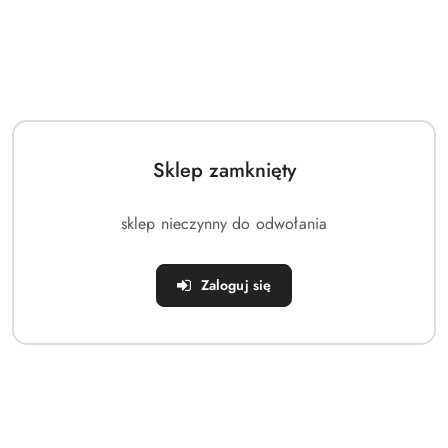
OPIS
INFORMACJE
OPINIE
ZADAJ
PRODUKTU
DOT.
(0)
PYTANIE
BEZPIECZEŃSTWA
Sklep zamknięty
Parametry:
⭐ Koła:
14 cali, stalowe
sklep nieczynny do odwołania
⭐ Przekładnia:
bieg jałowy
Zaloguj się
⭐ Wysokość ciała:
95-115 cm
⭐ Grupa wiekowa:
4-5 lat
⭐ Wysokość siodełka:
47-58 cm (regulowana)
⭐ Materiał ramy:
Stal HiTech, lekka i wzmocniona