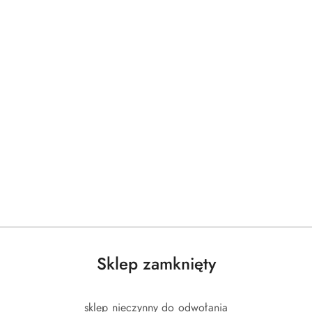
Produkty
Produkty
Polecane
Podobne produkty
o
o
statusie:
statusie:
Sklep zamknięty
sklep nieczynny do odwołania