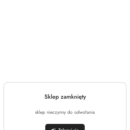
Sklep zamknięty
sklep nieczynny do odwołania
NAZWA
BUTTERFLY
PRODUCENTA:
(0)
Zaloguj się