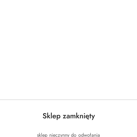
arodowa Federacja Tenisa Stołowego)
Produkty
Produkty
Polecane
Podobne produkty
o
o
statusie:
statusie:
Sklep zamknięty
sklep nieczynny do odwołania