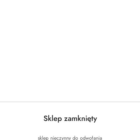
o
o
statusie:
statusie:
Sklep zamknięty
sklep nieczynny do odwołania