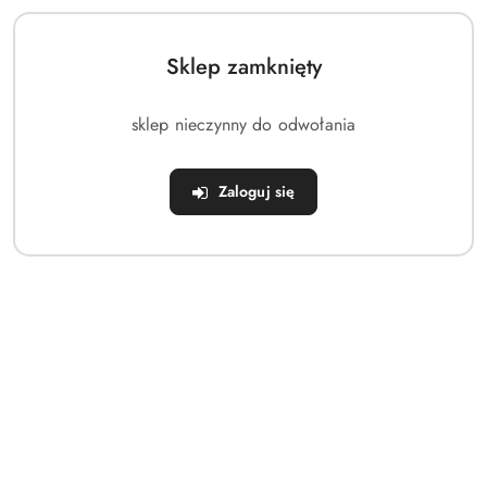
Wysyłka w ciągu:
48 godzin
i
Wyślij
Cena przesyłki:
0
dostawa
Sklep zamknięty
sklep nieczynny do odwołania
OPIS
INFORMACJE
OPINIE
ZADAJ
PRODUKTU
DOT.
(0)
PYTANIE
Zaloguj się
BEZPIECZEŃSTWA
Pojemnik pod łózko na kółkach schowek niski XXL 50 l
80x60x20 cm
Pojemnik przeznaczony do przechowywania pod łóżkiem.
Przeznaczony do przechowywania pościeli, zabawek,
ubrań, wszelkiego rodzaju tekstyliów, książek i innych
przedmiotów użytku domowego.
Dzięki kółkom łatwo możemy go wsuwać, wysuwać i
przemieszczać.
Pokrywa wyposażona w zamykany otwór wentylacyjny.