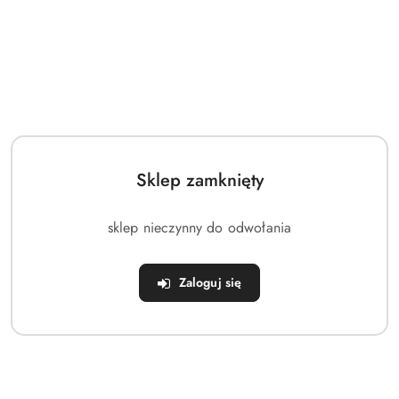
Sklep zamknięty
sklep nieczynny do odwołania
Zaloguj się
Produkt przykładowy: Plecak Pako, Khaki Adventure 27L
336.72