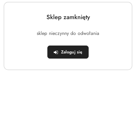
⭐ Wymiary po złożeniu: 53 cm długości i 14 cm średnicy
Sklep zamknięty
⭐ Waga: 1,50 kg
sklep nieczynny do odwołania
⭐ Nośność: do 120 kg
⭐ Kolor: Ciemnoniebieski
Zaloguj się
⭐ Ostrzeżenie: Unikać bezpośredniego światła słonecznego i
ekstremalnych temperatur
Rozszerzona wersja materaca samopompującego została
specjalnie zaprojektowana, aby zapewnić większy komfort
podczas leżenia lub spania na świeżym powietrzu. Dzięki
łatwemu w obsłudze zaworowi sterującemu, materac
automatycznie napełnia się powietrzem w ciągu około pięciu
minut, przy czym możliwe jest przyspieszenie tego procesu
lub zwiększenie sztywności materaca poprzez dmuchanie
przez usta.