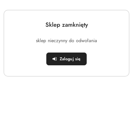
Najniższa cena:
165.53
promocyjna:
cena
z
30
dni
Sklep zamknięty
przed
obniżką
sklep nieczynny do odwołania
Zaloguj się