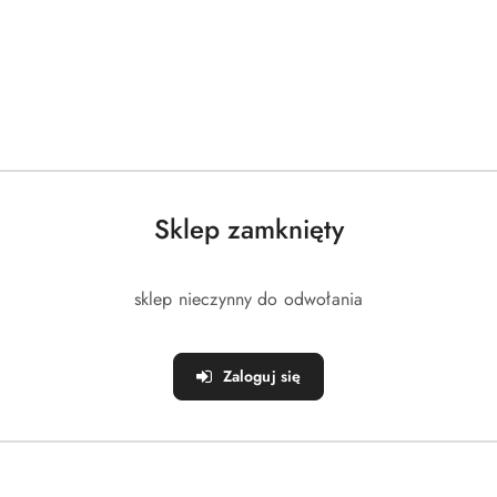
Sklep zamknięty
sklep nieczynny do odwołania
Zaloguj się
1 MILIN
Kamienica mała MILIN
)
(0)