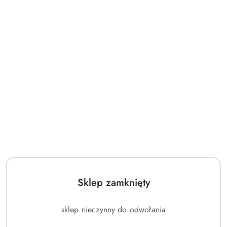
Wymiary łóżeczka po złożeniu:
wysokość: 30 cm
szerokość: 28 cm
długość: 80 cm
Wymiar przewijaka:
szerokość: 51 cm
długość: 75 cm
Wymiar leżaczka:
szerokość: 45 cm
długość: 69 cm
Waga dziecka
Sklep zamknięty
do 15Kg
sklep nieczynny do odwołania
Waga łóżeczka z akcesoriami:
13.5 Kg