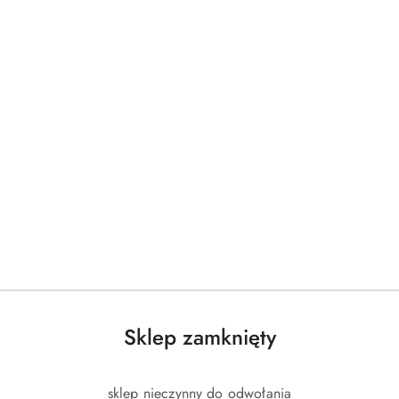
Produkty
Produkty
Polecane
Podobne produkty
Sklep zamknięty
o
o
statusie:
statusie:
sklep nieczynny do odwołania