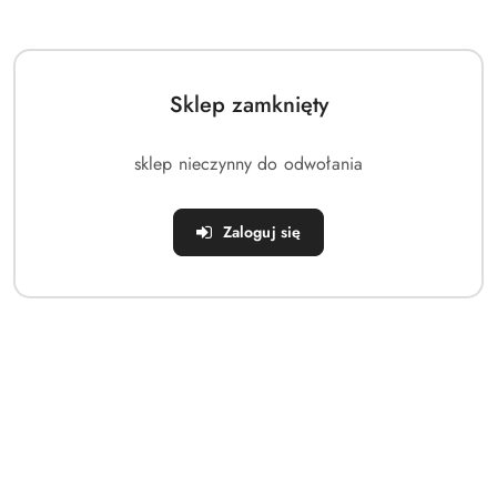
Sklep zamknięty
sklep nieczynny do odwołania
Zaloguj się
Produkt przykładowy: plecak Pako, Chilled Island Beige 18L
183.92