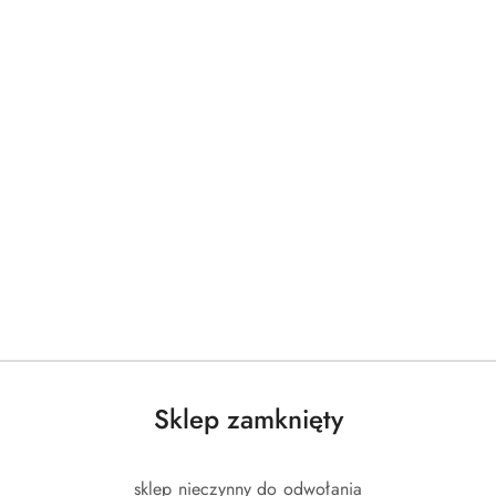
rnika do max. 260°C.
rii COKCELL HYBRYD łączy powłokę nieprzywierającą ze s
arce do naczyń.
ropejskimi standardami.
marki Orion.
Produkty
Produkty
Polecane
Podobne produkty
o
o
statusie:
statusie:
Sklep zamknięty
sklep nieczynny do odwołania