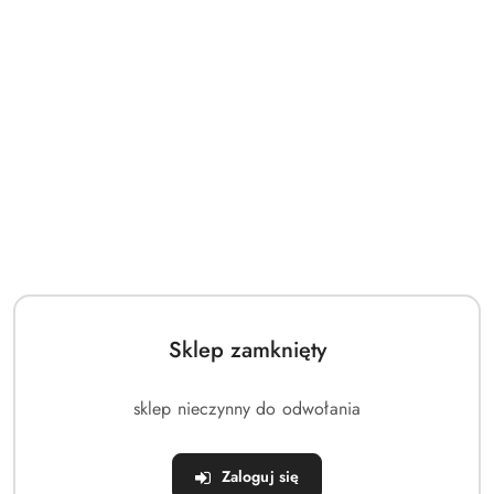
Sklep zamknięty
sklep nieczynny do odwołania
NAZWA
MASTER SPORT S.R.O.
PRODUCENTA:
(0)
Zaloguj się