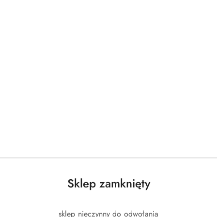
Produkty
Produkty
Polecane
Podobne produkty
o
o
statusie:
statusie:
Sklep zamknięty
sklep nieczynny do odwołania