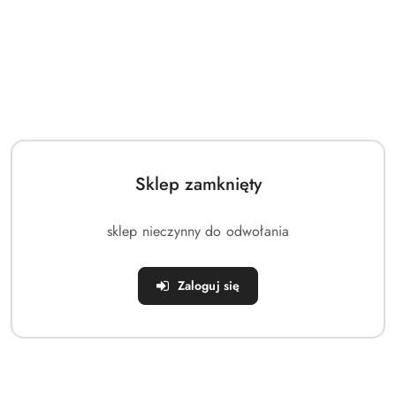
Pomiń karuzelę produktów
o
o
statusie:
statusie:
Sklep zamknięty
sklep nieczynny do odwołania
Zaloguj się