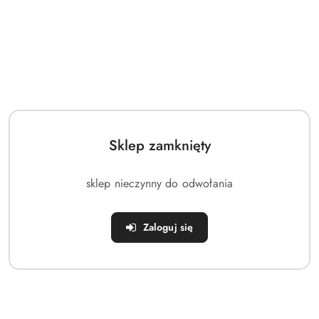
Pomiń karuzelę produktów
o
o
statusie:
statusie:
Sklep zamknięty
sklep nieczynny do odwołania
Zaloguj się