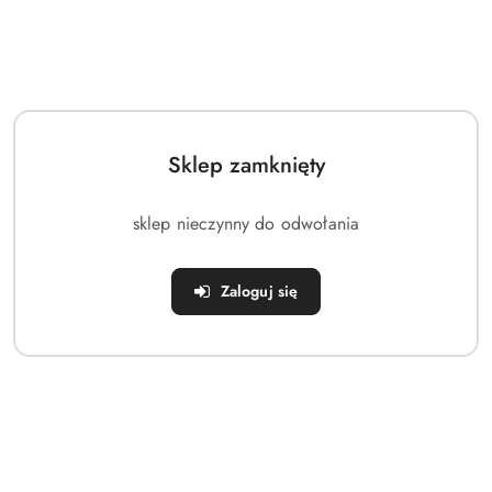
Dostępność
Wysyłka w ciągu:
48 godzin
i
Wyślij
Cena przesyłki:
0
dostawa
Sklep zamknięty
OPIS
INFORMACJE
OPINIE
ZADAJ
PRODUKTU
DOT.
(0)
PYTANIE
sklep nieczynny do odwołania
BEZPIECZEŃSTWA
Zaloguj się
Choinka świecąca ośnieżona z lampkami / drzewko
świąteczne 30 LED 147 cm
Choinka świecąca o wysokości 147 cm.
Drzewko sprawia wrażenie pokrytego śniegiem.
Posiada lampki LED o ciepłej barwie - 30 sztuk.
Usadowiona na podstawie o wymiarach 18 x 18 x 2 cm.
Niezwykła ozdoba na czas Świąt Bożego Narodzenia.