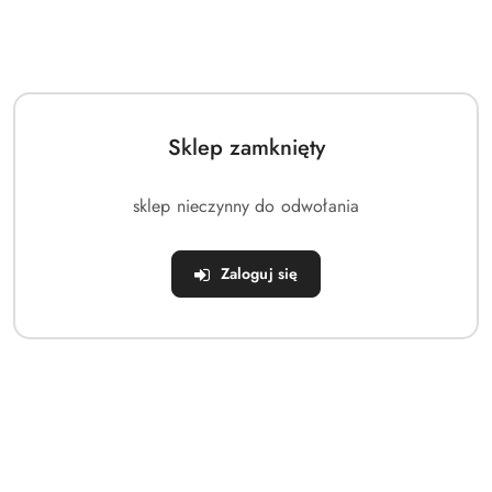
Sklep zamknięty
sklep nieczynny do odwołania
PRODUKT NIEDOSTĘPNY
Piłkarzyki na sprężynach
Zaloguj się
CHEVA Champion
(0)
143.00
Cena: